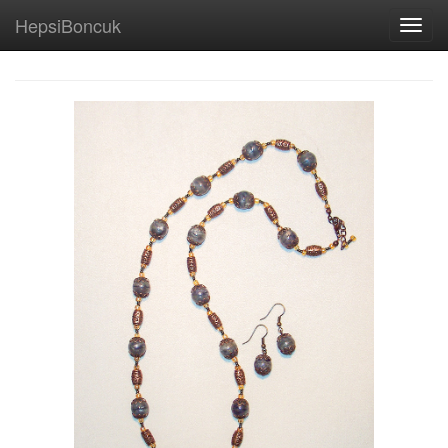
HepsiBoncuk